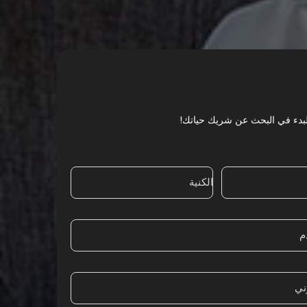
للبدء في البحث عن شريك حياتك
الكنية
م
وني