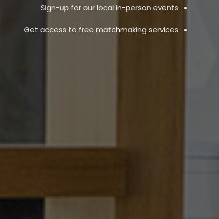
Sign-up for our local in-person events
Get access to free matchmaking services