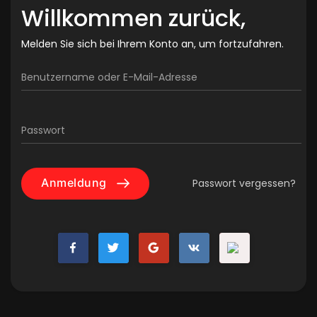
Willkommen zurück,
Melden Sie sich bei Ihrem Konto an, um fortzufahren.
Benutzername oder E-Mail-Adresse
Passwort
Anmeldung
Passwort vergessen?
Mit
Mit
Mit
Loggen
Mit
Facebook
Twitter
Google
Sie
Wowonder
einloggen
anmelden
anmelden
sich
anmelden